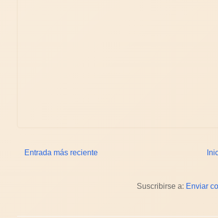
Entrada más reciente
Ini
Suscribirse a:
Enviar c