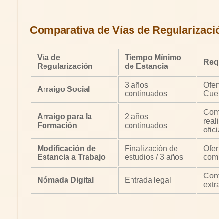
Comparativa de Vías de Regularizaci
Vía de
Tiempo Mínimo
Requ
Regularización
de Estancia
3 años
Ofer
Arraigo Social
continuados
Cuen
Com
Arraigo para la
2 años
real
Formación
continuados
ofici
Modificación de
Finalización de
Ofer
Estancia a Trabajo
estudios / 3 años
com
Cont
Nómada Digital
Entrada legal
extr