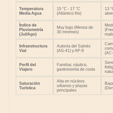
Temperatura
15 °C - 17 °C
13 °
Media Agua
(Atlántico frío)
abie
Índice de
Mod
Muy bajo (Menos de
Pluviometría
(Fre
30 mm/mes)
(Jul/Ago)
mati
Carr
Infraestructura
Autovía del Salnés
coma
Vial
(AG-41) y AP-9
(AC-
Send
Perfil del
Familiar, náutico,
fotó
Viajero
gastronomía de costa
natu
Alta en núcleos
Saturación
Baja
urbanos y playas
Turística
(Den
principales