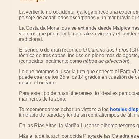
La vertiente noroccidental gallega ofrece una experienc
paisaje de acantilados escarpados y un mar bravío que
La Costa da Morte, que se extiende desde Malpica hasta
viajeros que priorizan la naturaleza virgen y el sender
tradicional.
El sendero de gran recorrido
O Camiño dos Faros
(GR-
técnica de tres capas, incluso en pleno mes de agosto
(conocidas localmente como
néboa de advección
).
Lo que notamos al usar la ruta que conecta el Faro Vi
puede caer de los 25 a los 14 grados en cuestión de v
desde el océano.
Para este tipo de rutas itinerantes, lo ideal es pernoc
marineros de la zona.
Te recomendamos echar un vistazo a los
hoteles disp
itinerario de parada y fonda sin contratiempos de últim
En las Rías Altas, la Mariña Lucense alberga tesoros 
Más allá de la archiconocida Playa de las Catedrales