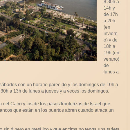
8:30h a
14h y
de 17h
a 20h
(en
inviern
o) y de
18h a
19h (en
verano)
de
lunes a
sábados con un horario parecido y los domingos de 10h a
:30h a 13h de lunes a jueves y a veces los domingos.
del Cairo y los de los pasos fronterizos de Israel que
 bancos que están en los puertos abren cuando atraca un
o sin dinero en metálico y que encima no tenga una tarjeta