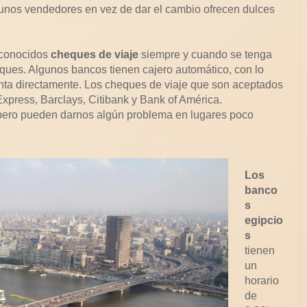
algunos vendedores en vez de dar el cambio ofrecen dulces
 conocidos
cheques de viaje
siempre y cuando se tenga
eques. Algunos bancos tienen cajero automático, con lo
nta directamente. Los cheques de viaje que son aceptados
xpress, Barclays, Citibank y Bank of América.
ero pueden darnos algún problema en lugares poco
Los
banco
s
egipcio
s
tienen
un
horario
de