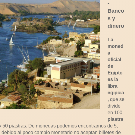
-
Banco
s y
dinero
La
moned
a
oficial
de
Egipto
es la
libra
egipcia
, que se
divide
en 100
piastra
 y 50 piastras. De monedas podemos encontrarnos de 5,
 debido al poco cambio monetario no aceptan billetes de