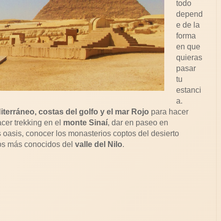
todo
depend
e de la
forma
en que
quieras
pasar
tu
estanci
a.
iterráneo, costas del golfo y el mar Rojo
para hacer
cer trekking en el
monte Sinaí
, dar en paseo en
os oasis, conocer los monasterios coptos del desierto
tos más conocidos del
valle del Nilo
.