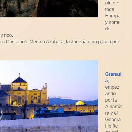
nte de
toda
Europa
y norte
de
y rico.
es Cristianos, Medina Azahara, la Judería o un paseo por
-
Granad
a
,
empez
ando
por la
Alhamb
ra y el
Genera
life (te