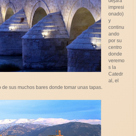
dejará
impresi
onado)
y
continu
ando
por su
centro
donde
veremo
s la
Catedr
al, el
uno de sus muchos bares donde tomar unas tapas.