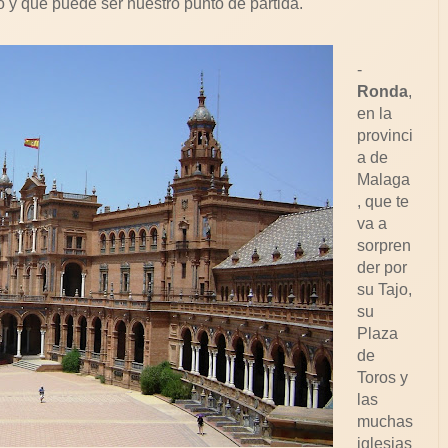
 y que puede ser nuestro punto de partida.
-
Ronda
,
en la
provinci
a de
Malaga
, que te
va a
sorpren
der por
su Tajo,
su
Plaza
de
Toros y
las
muchas
iglesias