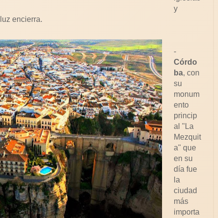
y
uz encierra.
-
Córdo
ba
, con
su
monum
ento
princip
al "La
Mezquit
a" que
en su
día fue
la
ciudad
más
importa