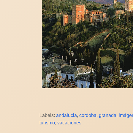
Labels:
andalucia
,
cordoba
,
granada
,
imáge
turismo
,
vacaciones