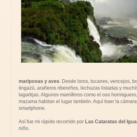
mariposas y aves
. Desde loros, tucanes, vencejos, b
tingazú, arañeros ribereños, lechuzas listadas y much
lagartijas. Algunos mamíferos como el oso hormiguero, e
mazama habitan el lugar también. Aquí traer la cámara 
smartphone.
Así fue mi rápido recorrido por
Las Cataratas del Igu
niño.