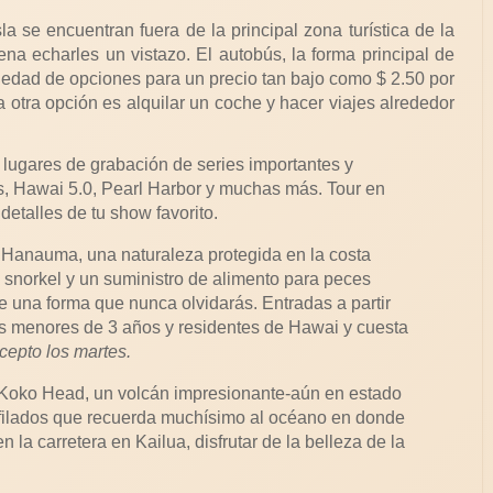
a se encuentran fuera de la principal zona turística de la
ena echarles un vistazo. El autobús, la forma principal de
riedad de opciones para un precio tan bajo como $ 2.50 por
a otra opción es alquilar un coche y hacer viajes alrededor
 lugares de grabación de series importantes y
s, Hawai 5.0, Pearl Harbor y muchas más. Tour en
detalles de tu show favorito.
 Hanauma, una naturaleza protegida en la costa
 snorkel y un suministro de alimento para peces
de una forma que nunca olvidarás. Entradas a partir
ños menores de 3 años y residentes de Hawai y cuesta
cepto los martes.
s Koko Head, un volcán impresionante-aún en estado
 afilados que recuerda muchísimo al océano en donde
 la carretera en Kailua, disfrutar de la belleza de la