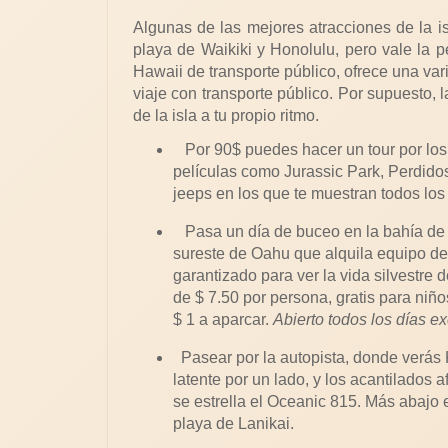
Algunas de las mejores atracciones de la isl
playa de Waikiki y Honolulu, pero vale la p
Hawaii de transporte público, ofrece una va
viaje con transporte público. Por supuesto, l
de la isla a tu propio ritmo.
Por 90$ puedes hacer un tour por los
películas como Jurassic Park, Perdido
jeeps en los que te muestran todos los 
Pasa un día de buceo en la bahía de
sureste de Oahu que alquila equipo de
garantizado para ver la vida silvestre 
de $ 7.50 por persona, gratis para ni
$ 1 a aparcar.
Abierto todos los días ex
Pasear por la autopista, donde verá
latente por un lado, y los acantilados
se estrella el Oceanic 815. Más abajo en
playa de Lanikai.