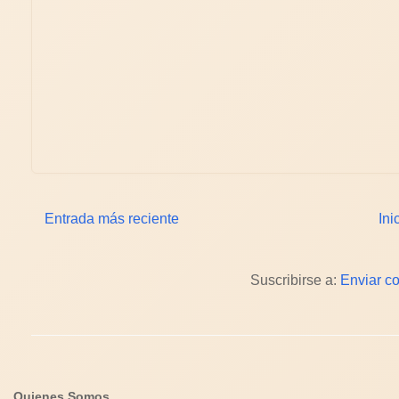
Entrada más reciente
Ini
Suscribirse a:
Enviar c
Quienes Somos