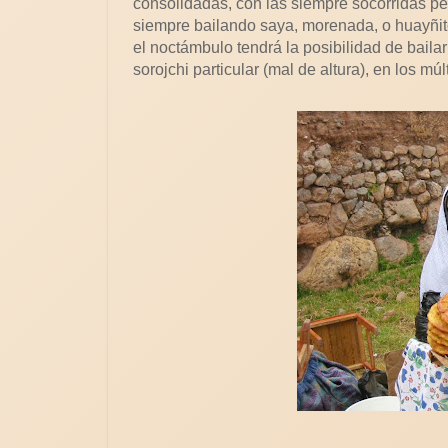
consolidadas, con las siempre socorridas peñ
siempre bailando saya, morenada, o huayñit
el noctámbulo tendrá la posibilidad de bailar
sorojchi particular (mal de altura), en los m