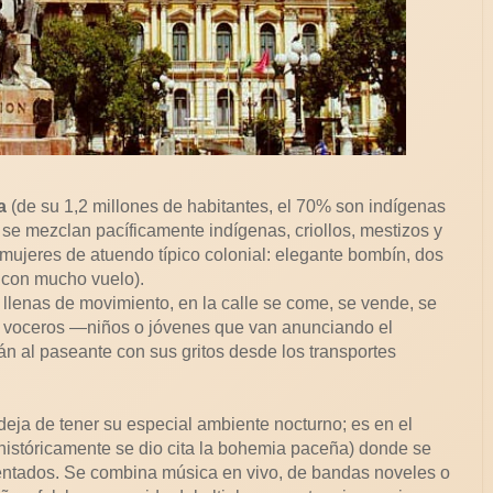
a
(de su 1,2 millones de habitantes, el 70% son indígenas
 y se mezclan pacíficamente indígenas, criollos, mestizos y
a mujeres de atuendo típico colonial: elegante bombín, dos
a con mucho vuelo).
 llenas de movimiento, en la calle se come, se vende, se
os voceros —niños o jóvenes que van anunciando el
án al paseante con sus gritos desde los transportes
eja de tener su especial ambiente nocturno; es en el
históricamente se dio cita la bohemia paceña) donde se
entados. Se combina música en vivo, de bandas noveles o