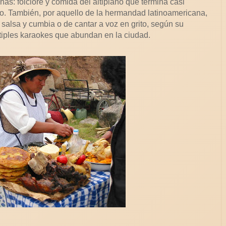
as: folclore y comida del altiplano que termina casi
o. También, por aquello de la hermandad latinoamericana,
 salsa y cumbia o de cantar a voz en grito, según su
últiples karaokes que abundan en la ciudad.