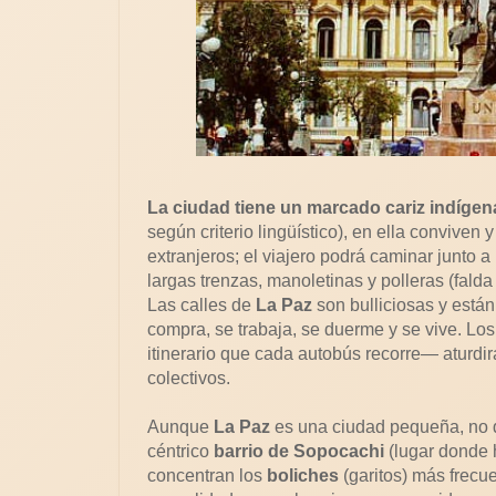
La ciudad tiene un marcado cariz indígen
según criterio lingüístico), en ella conviven
extranjeros; el viajero podrá caminar junto 
largas trenzas, manoletinas y polleras (fald
Las calles de
La Paz
son bulliciosas y están
compra, se trabaja, se duerme y se vive. L
itinerario que cada autobús recorre— aturdir
colectivos.
Aunque
La Paz
es una ciudad pequeña, no d
céntrico
barrio de Sopocachi
(lugar donde 
concentran los
boliches
(garitos) más frecu