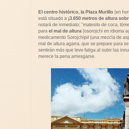
El centro histórico, la Plaza Murillo
(en hono
está situado a
¡3.650 metros de altura sobre
notará de inmediato; "matesito de coca, tóm
para
el mal de altura
(osorojchi en idioma a
medicamento Sorojchipil (una mezcla de aspir
mal de altura agarra, que se prepare para se
sentirán más que leve fatiga al subir las in
merece la pena arriesgarse.