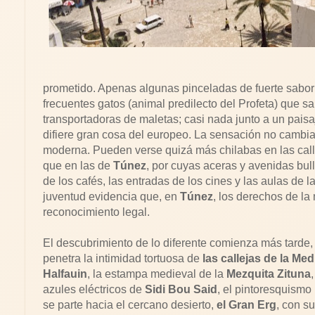
prometido. Apenas algunas pinceladas de fuerte sabor 
frecuentes gatos (animal predilecto del Profeta) que sa
transportadoras de maletas; casi nada junto a un pais
difiere gran cosa del europeo. La sensación no cambia
moderna. Pueden verse quizá más chilabas en las call
que en las de
Túnez
, por cuyas aceras y avenidas bul
de los cafés, las entradas de los cines y las aulas de la
juventud evidencia que, en
Túnez
, los derechos de l
reconocimiento legal.
El descubrimiento de lo diferente comienza más tarde
penetra la intimidad tortuosa de
las callejas de la Med
Halfauin
, la estampa medieval de la
Mezquita Zituna
azules eléctricos de
Sidi Bou Said
, el pintoresquismo
se parte hacia el cercano desierto,
el Gran Erg
, con s