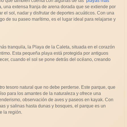
 sino que también cuenta con algunas de las
playas más
a, una extensa franja de arena dorada que se extiende por
r el sol, nadar y disfrutar de deportes acuáticos. Con una
go de su paseo marítimo, es el lugar ideal para relajarse y
s tranquila, la Playa de la Caleta, situada en el corazón
ntimo. Esta pequeña playa está protegida por antiguos
decer, cuando el sol se pone detrás del océano, creando
tro tesoro natural que no debe perderse. Este parque, que
so para los amantes de la naturaleza y ofrece una
 senderismo, observación de aves y paseos en kayak. Con
as y salinas hasta dunas y bosques, el parque es un
 la región.