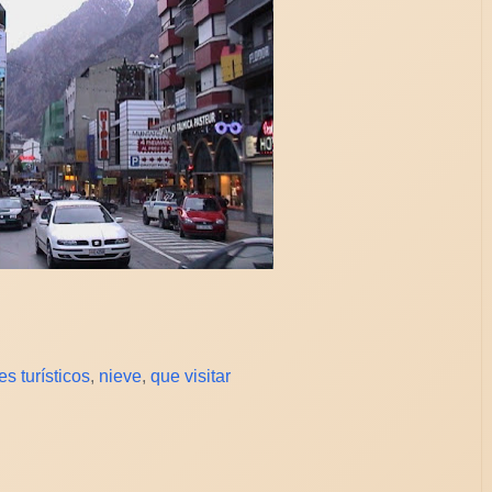
es turísticos
,
nieve
,
que visitar