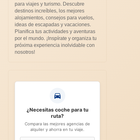
para viajes y turismo. Descubre
destinos increíbles, los mejores
alojamientos, consejos para vuelos,
ideas de escapadas y vacaciones.
Planifica tus actividades y aventuras
por el mundo. ¡Inspírate y organiza tu
próxima experiencia inolvidable con
nosotros!
¿Necesitas coche para tu
ruta?
Compara las mejores agencias de
alquiler y ahorra en tu viaje.