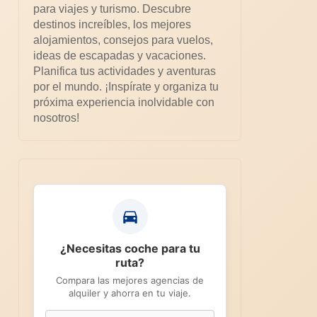
para viajes y turismo. Descubre
destinos increíbles, los mejores
alojamientos, consejos para vuelos,
ideas de escapadas y vacaciones.
Planifica tus actividades y aventuras
por el mundo. ¡Inspírate y organiza tu
próxima experiencia inolvidable con
nosotros!
¿Necesitas coche para tu
ruta?
Compara las mejores agencias de
alquiler y ahorra en tu viaje.