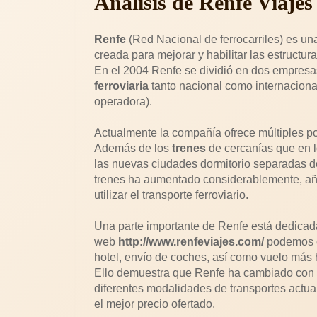
Análisis de Renfe Viajes
Renfe
(Red Nacional de ferrocarriles) es un
creada para mejorar y habilitar las estructura
En el 2004 Renfe se dividió en dos empresas
ferroviaria
tanto nacional como internaciona
operadora).
Actualmente la compañía ofrece múltiples p
Además de los
trenes
de cercanías que en l
las nuevas ciudades dormitorio separadas de
trenes ha aumentado considerablemente, aña
utilizar el transporte ferroviario.
Una parte importante de Renfe está dedicada 
web
http://www.renfeviajes.com/
podemos có
hotel, envío de coches, así como vuelo más h
Ello demuestra que Renfe ha cambiado con l
diferentes modalidades de transportes actua
el mejor precio ofertado.