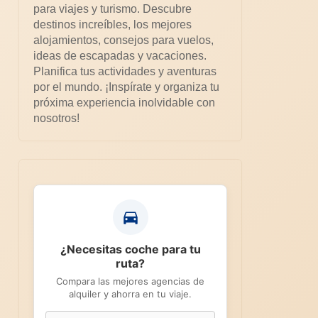
para viajes y turismo. Descubre
destinos increíbles, los mejores
alojamientos, consejos para vuelos,
ideas de escapadas y vacaciones.
Planifica tus actividades y aventuras
por el mundo. ¡Inspírate y organiza tu
próxima experiencia inolvidable con
nosotros!
¿Necesitas coche para tu
ruta?
Compara las mejores agencias de
alquiler y ahorra en tu viaje.