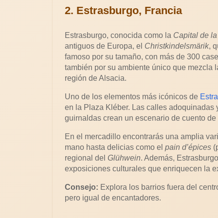
2. Estrasburgo, Francia
Estrasburgo, conocida como la
Capital de l
antiguos de Europa, el
Christkindelsmärik
, 
famoso por su tamaño, con más de 300 casetas
también por su ambiente único que mezcla la
región de Alsacia.
Uno de los elementos más icónicos de
Estr
en la Plaza Kléber. Las calles adoquinadas
guirnaldas crean un escenario de cuento de h
En el mercadillo encontrarás una amplia va
mano hasta delicias como el
pain d’épices
(
regional del
Glühwein
. Además, Estrasburgo
exposiciones culturales que enriquecen la e
Consejo:
Explora los barrios fuera del cen
pero igual de encantadores.