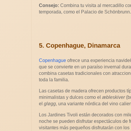
Consejo:
Combina tu visita al mercadillo co
temporada, como el Palacio de Schönbrunn.
5. Copenhague, Dinamarca
Copenhague
ofrece una experiencia navideñ
que se convierte en un paraíso invernal dura
combina casetas tradicionales con atraccio
toda la familia.
Las casetas de madera ofrecen productos tí
minimalistas y dulces como el
æbleskiver
(b
el
gløgg
, una variante nórdica del vino cali
Los Jardines Tivoli están decorados con mil
noche se pueden disfrutar espectáculos de fu
visitantes más pequeños disfrutarán con los 