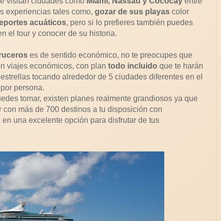
e visitan ciudades como
Miami, Nassau y Cococay
entre
tes experiencias tales como,
gozar de sus playas
color
eportes acuáticos
, pero si lo prefieres también puedes
en el tour y conocer de su historia.
ruceros
es de sentido económico, no te preocupes que
en viajes económicos, con plan
todo incluido
que te harán
 estrellas tocando alrededor de 5 ciudades diferentes en el
 por persona.
edes tomar, existen planes realmente grandiosos ya que
 con más de 700 destinos a tu disposición con
te en una excelente opción para disfrutar de tus