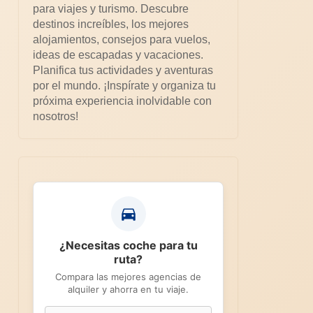
para viajes y turismo. Descubre
destinos increíbles, los mejores
alojamientos, consejos para vuelos,
ideas de escapadas y vacaciones.
Planifica tus actividades y aventuras
por el mundo. ¡Inspírate y organiza tu
próxima experiencia inolvidable con
nosotros!
¿Necesitas coche para tu
ruta?
Compara las mejores agencias de
alquiler y ahorra en tu viaje.