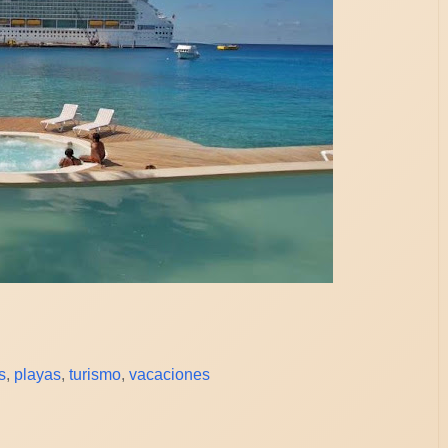
s
,
playas
,
turismo
,
vacaciones