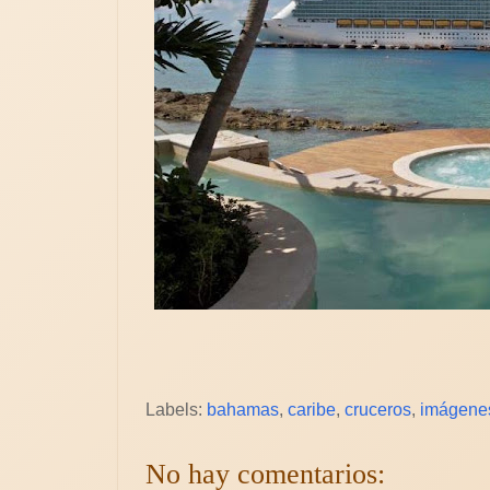
Labels:
bahamas
,
caribe
,
cruceros
,
imágene
No hay comentarios: