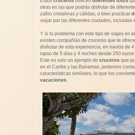
Estos
cruceros
ofrecen
diferentes tours
qu
otras en las que podrás disfrutar de diferen
zafiro cristalinas y cálidas, o bien practicar
d
viajar por las diferentes ciudades, incluidas 
Y si tu problema con este tipo de viajes en
c
existen compañías de cruceros que te ofrec
disfrutar de esta experiencia, en navíos de 4
lapso de 5 días y 4 noches desde 250 euros
Este es solo un ejemplo de
cruceros
que pu
en el Caribe y las Bahamas, podemos contar
características similares, lo que los convier
vacaciones
.