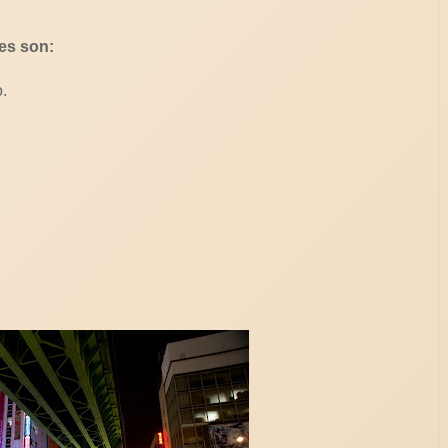
es son:
.