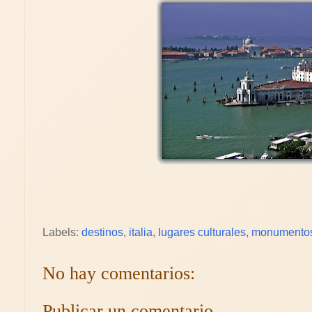
Labels:
destinos
,
italia
,
lugares culturales
,
monumento
No hay comentarios:
Publicar un comentario