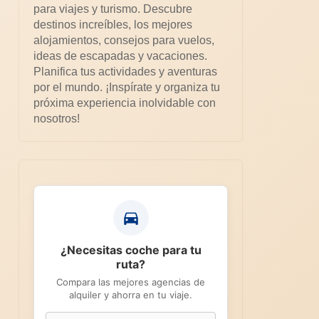
para viajes y turismo. Descubre
destinos increíbles, los mejores
alojamientos, consejos para vuelos,
ideas de escapadas y vacaciones.
Planifica tus actividades y aventuras
por el mundo. ¡Inspírate y organiza tu
próxima experiencia inolvidable con
nosotros!
¿Necesitas coche para tu
ruta?
Compara las mejores agencias de
alquiler y ahorra en tu viaje.