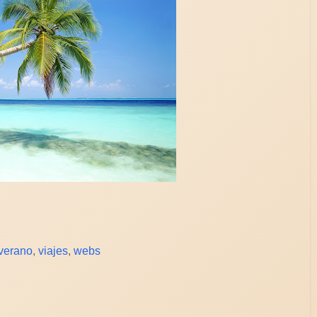
verano
,
viajes
,
webs