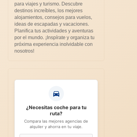
para viajes y turismo. Descubre
destinos increíbles, los mejores
alojamientos, consejos para vuelos,
ideas de escapadas y vacaciones.
Planifica tus actividades y aventuras
por el mundo. ¡Inspírate y organiza tu
próxima experiencia inolvidable con
nosotros!
¿Necesitas coche para tu
ruta?
Compara las mejores agencias de
alquiler y ahorra en tu viaje.