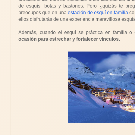
de esquís, botas y bastones. Pero ¿quizás te pr
preocupes que en una
estación de esquí en familia
com
ellos disfrutarás de una experiencia maravillosa esqui
Además, cuando el esquí se práctica en familia o
ocasión para estrechar y fortalecer vínculos
.