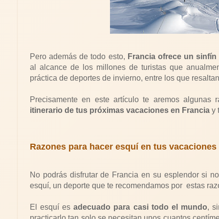
Pero además de todo esto,
Francia ofrece un sinfí
al alcance de los millones de turistas que anualment
práctica de deportes de invierno, entre los que resaltan
Precisamente en este artículo te aremos algunas 
itinerario de tus próximas vacaciones en Francia
y 
Razones para hacer esquí en tus vacaciones 
No podrás disfrutar de Francia en su esplendor si n
esquí, un deporte que te recomendamos por
estas raz
El esquí es
adecuado para casi todo el mundo
, s
practicarlo tan solo se necesitan unos cuantos centím