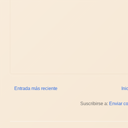
Entrada más reciente
Ini
Suscribirse a:
Enviar c