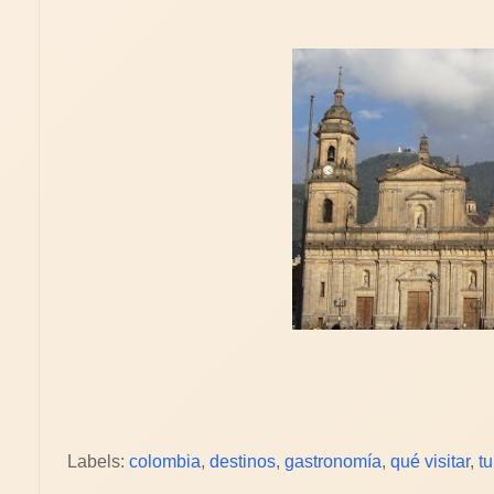
Labels:
colombia
,
destinos
,
gastronomía
,
qué visitar
,
t