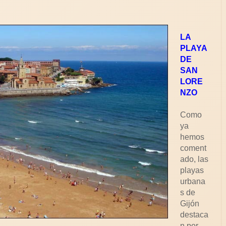
LA
PLAYA
DE
SAN
LORE
NZO
Como
ya
hemos
coment
ado, las
playas
urbana
s de
Gijón
destaca
n por