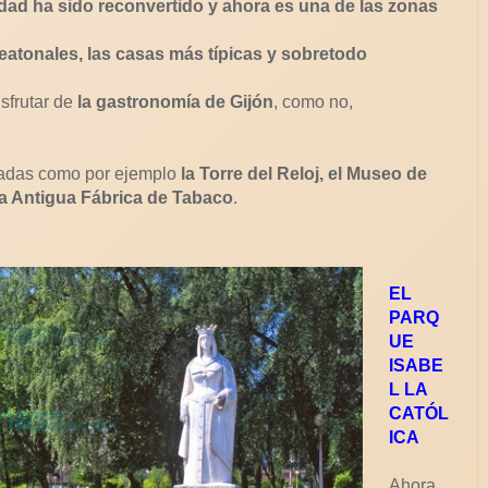
idad ha sido reconvertido y ahora es una de las zonas
peatonales, las casas más típicas y sobretodo
isfrutar de
la gastronomía de Gijón
, como no,
igadas como por ejemplo
la Torre del Reloj, el Museo de
la Antigua Fábrica de Tabaco
.
EL
PARQ
UE
ISABE
L LA
CATÓL
ICA
Ahora