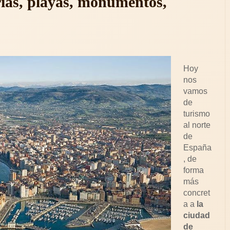
rías, playas, monumentos,
Hoy
nos
vamos
de
turismo
al norte
de
España
, de
forma
más
concret
a a
la
ciudad
de