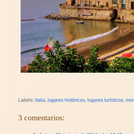
Labels:
italia
,
lugares históricos
,
lugares turísticos
,
mon
3 comentarios: