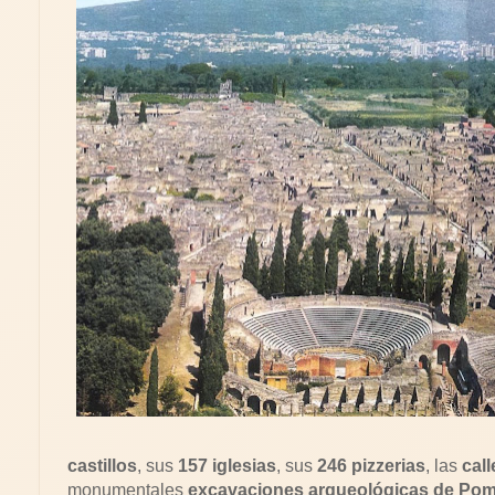
castillos
, sus
157 iglesias
, sus
246 pizzerias
, las
cal
monumentales
excavaciones arqueológicas de Pom