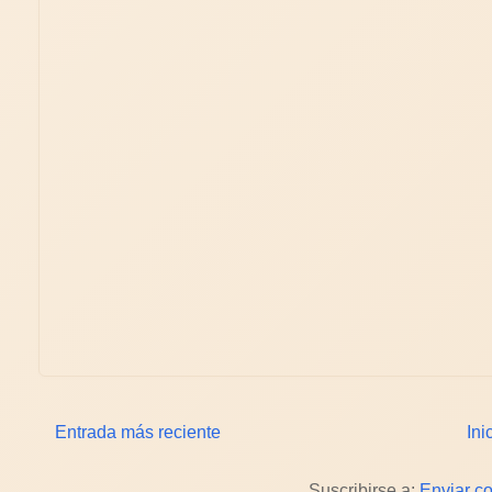
Entrada más reciente
Ini
Suscribirse a:
Enviar c