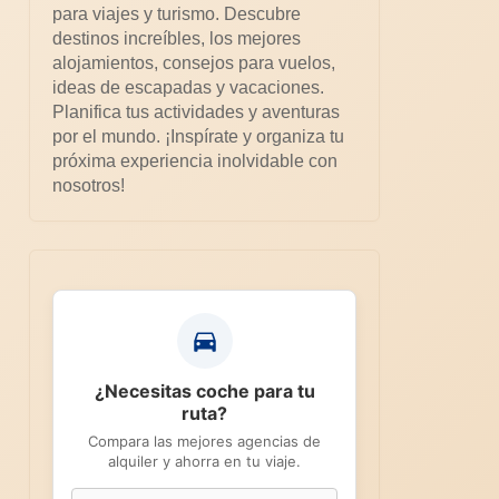
para viajes y turismo. Descubre
destinos increíbles, los mejores
alojamientos, consejos para vuelos,
ideas de escapadas y vacaciones.
Planifica tus actividades y aventuras
por el mundo. ¡Inspírate y organiza tu
próxima experiencia inolvidable con
nosotros!
¿Necesitas coche para tu
ruta?
Compara las mejores agencias de
alquiler y ahorra en tu viaje.