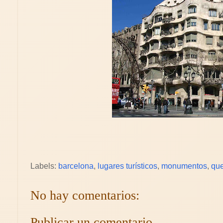
Labels:
barcelona
,
lugares turísticos
,
monumentos
,
que
No hay comentarios:
Publicar un comentario