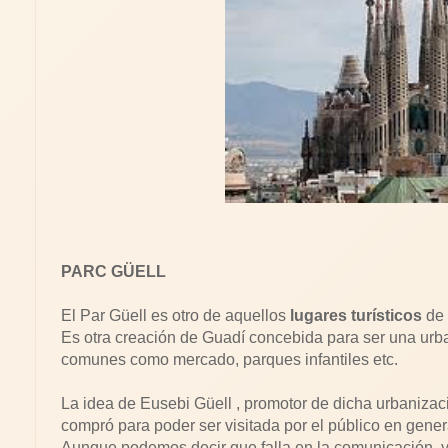
PARC GÜELL
El Par Güell es otro de aquellos
lugares turísticos
de 
Es otra creación de Guadí concebida para ser una urba
comunes como mercado, parques infantiles etc.
La idea de Eusebi Güell , promotor de dicha urbanizac
compró para poder ser visitada por el público en genera
Aunque podemos decir que falla en la comunicación, 