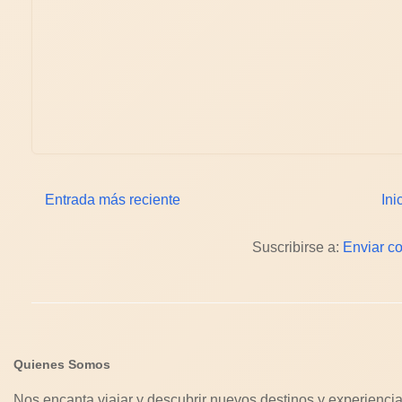
Entrada más reciente
Ini
Suscribirse a:
Enviar c
Quienes Somos
Nos encanta viajar y descubrir nuevos destinos y experiencia