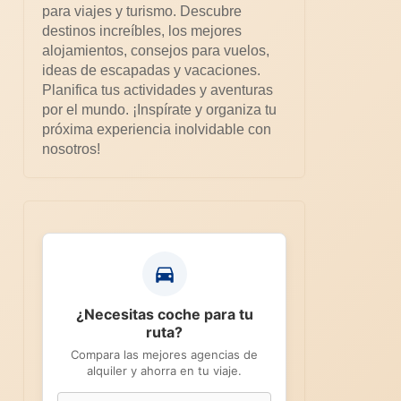
para viajes y turismo. Descubre
destinos increíbles, los mejores
alojamientos, consejos para vuelos,
ideas de escapadas y vacaciones.
Planifica tus actividades y aventuras
por el mundo. ¡Inspírate y organiza tu
próxima experiencia inolvidable con
nosotros!
¿Necesitas coche para tu
ruta?
Compara las mejores agencias de
alquiler y ahorra en tu viaje.