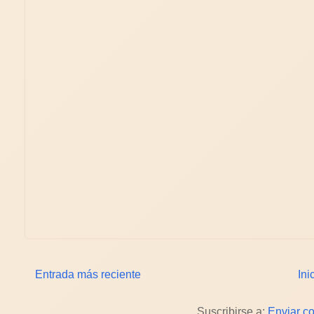
Entrada más reciente
Ini
Suscribirse a:
Enviar c