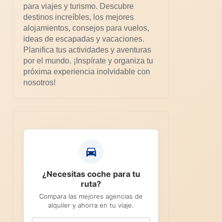
para viajes y turismo. Descubre
destinos increíbles, los mejores
alojamientos, consejos para vuelos,
ideas de escapadas y vacaciones.
Planifica tus actividades y aventuras
por el mundo. ¡Inspírate y organiza tu
próxima experiencia inolvidable con
nosotros!
¿Necesitas coche para tu
ruta?
Compara las mejores agencias de
alquiler y ahorra en tu viaje.