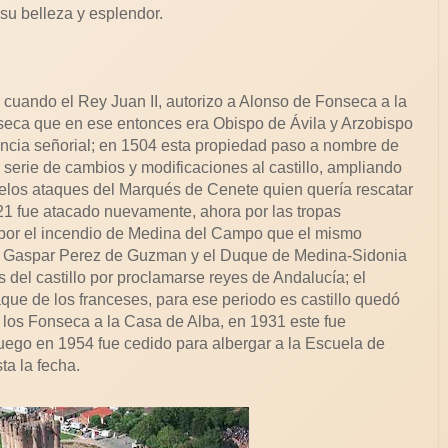
su belleza y esplendor.
2 cuando el Rey Juan II, autorizo a Alonso de Fonseca a la
nseca que en ese entonces era Obispo de Ávila y Arzobispo
encia señorial; en 1504 esta propiedad paso a nombre de
serie de cambios y modificaciones al castillo, ampliando
elos ataques del Marqués de Cenete quien quería rescatar
21 fue atacado nuevamente, ahora por las tropas
por el incendio de Medina del Campo que el mismo
II, Gaspar Perez de Guzman y el Duque de Medina-Sidonia
del castillo por proclamarse reyes de Andalucía; el
ataque de los franceses, para ese periodo es castillo quedó
e los Fonseca a la Casa de Alba, en 1931 este fue
ego en 1954 fue cedido para albergar a la Escuela de
ta la fecha.